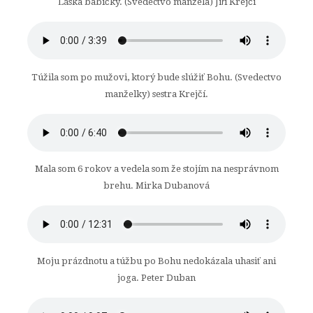
Láska babičky. (Svedectvo manžela) Jiří Krejčí
Túžila som po mužovi, ktorý bude slúžiť Bohu. (Svedectvo
manželky) sestra Krejčí.
Mala som 6 rokov a vedela som že stojím na nesprávnom
brehu. Mirka Dubanová
Moju prázdnotu a túžbu po Bohu nedokázala uhasiť ani
joga. Peter Duban