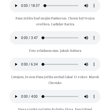
Pane Ježišu buď mojím Pastierom. Chcem byť tvojou
ovečkou
.
Ladislav Barica
Toto zvládnem sám. Jakub Stáňava
Ľutujem, že som Pána Ježiša nechal čakať 15 rokov. Marek
Chrenko
Viera vzniká počutím Božieho Slova. Pavol Kyseľ