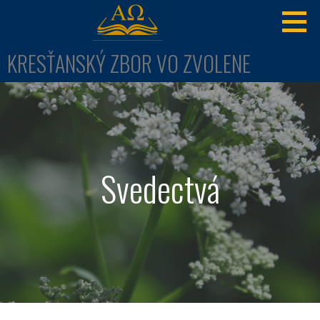
Skip
to
content
KRESŤANSKÝ ZBOR VO ZVOLENE
Svedectvá