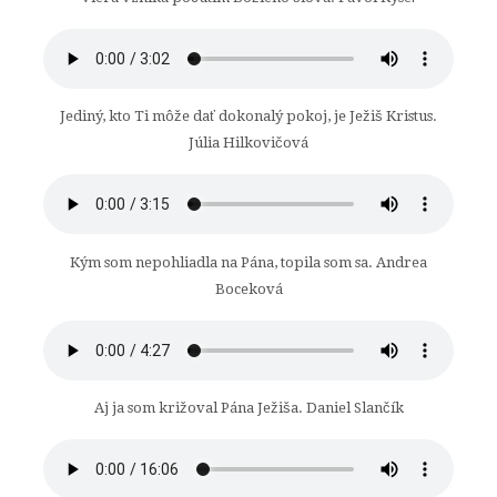
Jediný, kto Ti môže dať dokonalý pokoj, je Ježiš Kristus.
Júlia Hilkovičová
Kým som nepohliadla na Pána, topila som sa. Andrea
Boceková
Aj ja som križoval Pána Ježiša. Daniel Slančík